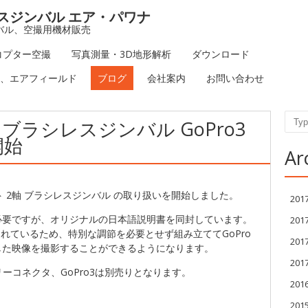
スジンバル エア・パワナ
バル、空撮用機材販売
コプター空撮
写真測量・3D地形解析
ダウンロード
P)、エアフィールド
ブログ
会社案内
お問い合わせ
Sear
 ブラシレスジンバル GoPro3
開始
Ar
ロット 2軸 ブラシレスジンバル の取り扱いを開始しました。
20
必要ですが、オリジナルの日本語説明書を同封しています。
20
設計されているため、特別な調節を必要とせず組み立ててGoPro
20
した映像を撮影することができるようになります。
20
リーコネクタ、GoPro3は別売りとなります。
201
201