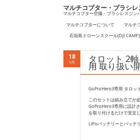
マルチコプター・ブラシレ
マルチコプター空撮・ブラシレスジン
マルチコプターについて
マルチ
石垣島ドローンスクール(DJI CAM
18
タロット 2軸
9月
用 取り扱い
GoProHero3専用 タ
このセットは組み立てが
GoProHero3専用に
を取り付けるだけで安定
LiPoバッテリーとバッテ