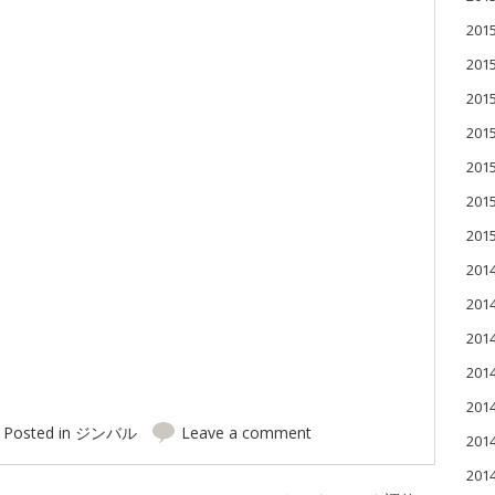
20
20
20
20
20
20
20
201
201
20
20
20
Posted in
ジンバル
Leave a comment
20
20