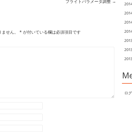
フライトパラメータ調整
→
20
20
20
20
りません。
*
が付いている欄は必須項目です
201
201
20
Me
ログ