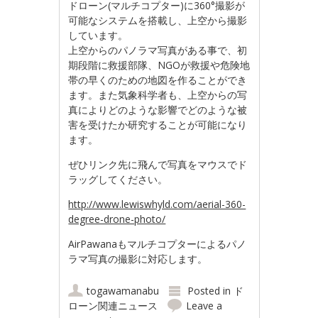
ドローン(マルチコプター)に360°撮影が
可能なシステムを搭載し、上空から撮影
しています。
上空からのパノラマ写真がある事で、初
期段階に救援部隊、NGOが救援や危険地
帯の早くのための地図を作ることができ
ます。また気象科学者も、上空からの写
真によりどのような影響でどのような被
害を受けたか研究することが可能になり
ます。
ぜひリンク先に飛んで写真をマウスでド
ラッグしてください。
http://www.lewiswhyld.com/aerial-360-
degree-drone-photo/
AirPawanaもマルチコプターによるパノ
ラマ写真の撮影に対応します。
togawamanabu
Posted in
ド
ローン関連ニュース
Leave a