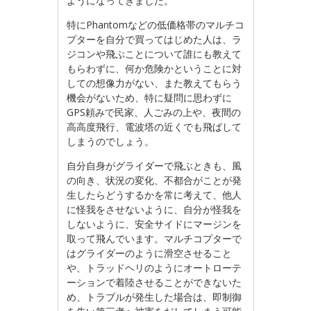
ようになってきました。
特にPhantomなどの低価格帯のマルチコ
プターを自分で買ってはじめた人は、ラ
ジコンや飛ぶことについて誰にも教えて
もらわずに、何か危険かということに対
しての想像力がない、また教えてもらう
機会がないため、特に疑問に思わずに
GPS頼みで民家、人ごみの上や、夜間の
高高度飛行、電波塔の近くでも飛ばして
しまうのでしょう。
自分自身がグライダーで飛ぶときも、風
の向き、状況の変化、不都合がことが発
生したらどうするかを常に考えて、他人
に怪我をさせないように、自分が怪我を
しないように、安全サイドにマージンを
取って飛んでいます。マルチコプターで
はグライダーのように滑空させること
や、トラッドヘリのようにオートローテ
ーションで着陸させることができないた
め、トラブルが発生した場合は、即制御