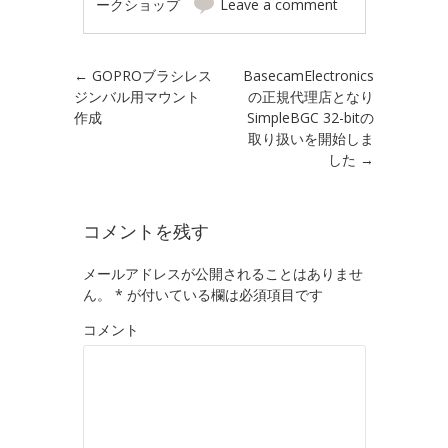
ークショップ
Leave a comment
Post navigation
←
GOPROブラシレス
BasecamElectronics
ジンバル用マウント
の正規代理店となり
作成
SimpleBGC 32-bitの
取り扱いを開始しま
した
→
コメントを残す
メールアドレスが公開されることはありませ
ん。
*
が付いている欄は必須項目です
コメント