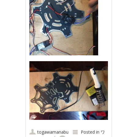
togawamanabu
Posted in
ワ