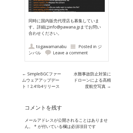
同時に国内販売代理店も募集していま
す。詳細は
info@pawana.jp
までお問い
合わせください。
togawamanabu
Posted in
ジ
ンバル
Leave a comment
Post navigation
←
SimpleBGCファー
水難事故防止対策に
ムウェアアップデー
ドローンによる高精
ト！2.41b4リリース
度航空写真
→
コメントを残す
メールアドレスが公開されることはありませ
ん。
*
が付いている欄は必須項目です