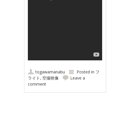
togawamanabu
Posted in
フ
ライト
,
空撮映像
Leave a
comment
Post navigation